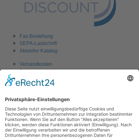
Fax-Bestellung
SEPA-Lastschrift
Aktueller Katalog
Versandkosten
Zahlungsarten
Widerruf
0 42 31 - 970 661
Zahlungsmöglichkeiten:
Rechnung, Vorkasse