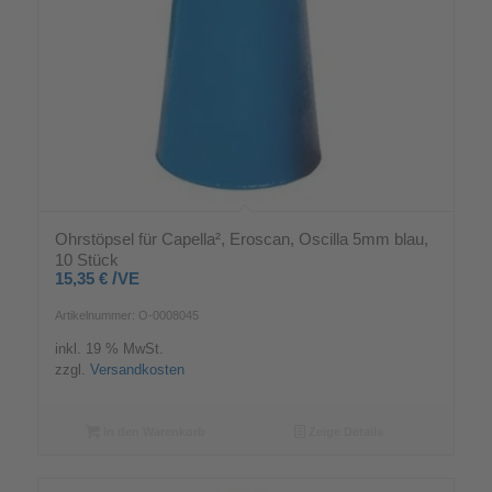
Ohrstöpsel für Capella², Eroscan, Oscilla 5mm blau,
10 Stück
/
15,35
€
VE
Artikelnummer: O-0008045
inkl. 19 % MwSt.
zzgl.
Versandkosten
In den Warenkorb
Zeige Details