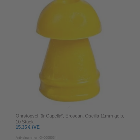
Ohrstöpsel für Capella², Eroscan, Oscilla 11mm gelb,
10 Stück
/
15,35
€
VE
Artikelnummer: O-0008034