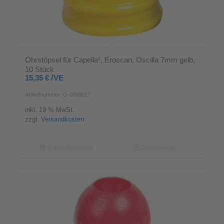
Ohrstöpsel für Capella², Eroscan, Oscilla 7mm gelb,
10 Stück
/
15,35
€
VE
Artikelnummer: O-0008017
inkl. 19 % MwSt.
zzgl.
Versandkosten
In den Warenkorb
Zeige Details