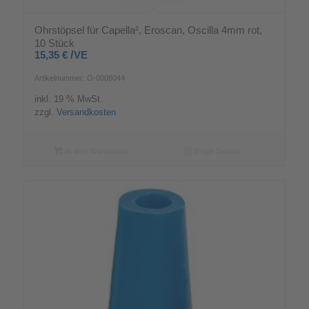
Ohrstöpsel für Capella², Eroscan, Oscilla 4mm rot,
10 Stück
/
15,35
€
VE
Artikelnummer: O-0008044
inkl. 19 % MwSt.
zzgl.
Versandkosten
In den Warenkorb
Zeige Details