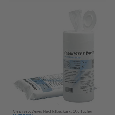
Cleanisept Wipes Nachfüllpackung, 100 Tücher