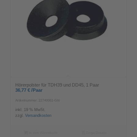
Hörerpolster für TDH39 und DD45, 1 Paar
/
36,77
€
Paar
Artikelnummer: 22740061-GN
inkl. 19 % MwSt.
zzgl.
Versandkosten
In den Warenkorb
Zeige Details