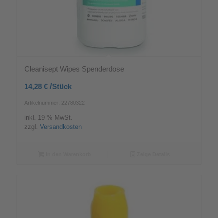
Cleanisept Wipes Spenderdose
/
14,28
€
Stück
Artikelnummer: 22780322
inkl. 19 % MwSt.
zzgl.
Versandkosten
In den Warenkorb
Zeige Details