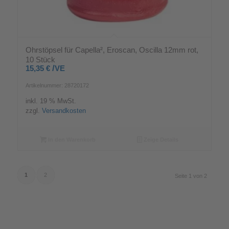
Ohrstöpsel für Capella², Eroscan, Oscilla 12mm rot,
10 Stück
/
15,35
€
VE
Artikelnummer: 28720172
inkl. 19 % MwSt.
zzgl.
Versandkosten
In den Warenkorb
Zeige Details
1
2
Seite 1 von 2