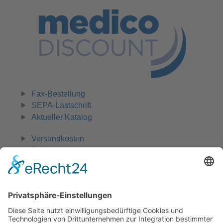
Fax-Bestellung
SEPA-Lastschrift
Aktueller Katalog
Versandkosten
Zahlungsarten
Widerruf
0 42 31 - 970 661