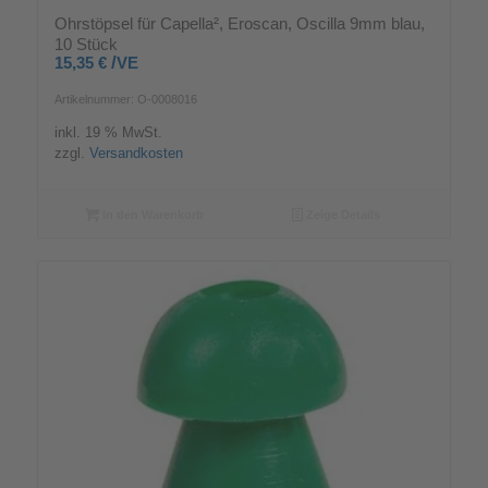
Ohrstöpsel für Capella², Eroscan, Oscilla 9mm blau,
10 Stück
/
15,35
€
VE
Artikelnummer: O-0008016
inkl. 19 % MwSt.
zzgl.
Versandkosten
In den Warenkorb
Zeige Details