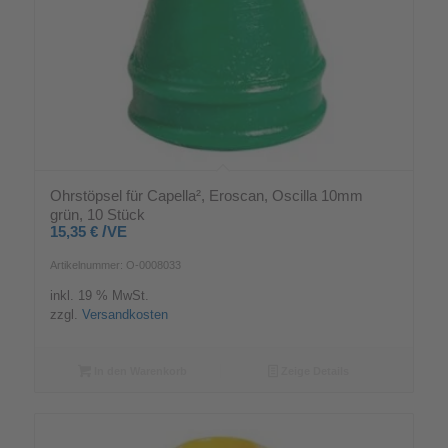
Ohrstöpsel für Capella², Eroscan, Oscilla 10mm
grün, 10 Stück
/
15,35
€
VE
Artikelnummer: O-0008033
inkl. 19 % MwSt.
zzgl.
Versandkosten
In den Warenkorb
Zeige Details