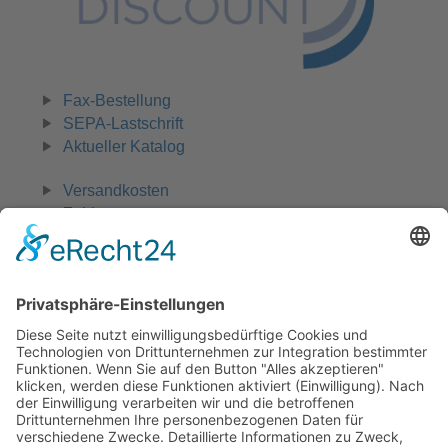
Fax-Bestellung
SEPA-Lastschrift
Aktueller Katalog
Versandkosten
Zahlungsarten
Widerruf
0 42 31 - 970 661
Zahlungsmöglichkeiten:
Rechnung, Vorkasse