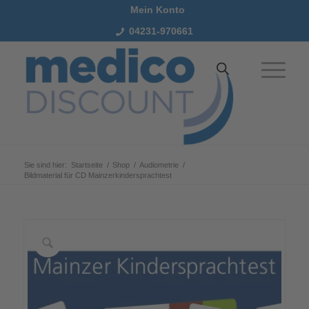
Mein Konto
04231-970661
Sie sind hier:
Startseite
/
Shop
/
Audiometrie
/
Bildmaterial für CD Mainzerkindersprachtest