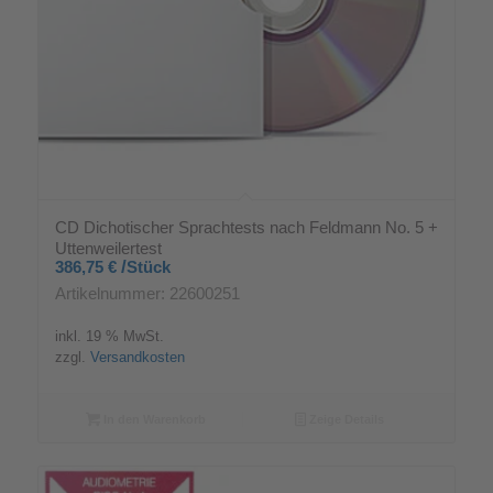
CD Dichotischer Sprachtests nach Feldmann No. 5 +
Uttenweilertest
/
386,75
€
Stück
Artikelnummer: 22600251
inkl. 19 % MwSt.
zzgl.
Versandkosten
In den Warenkorb
Zeige Details