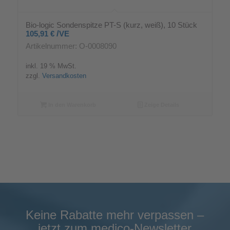
Bio-logic Sondenspitze PT-S (kurz, weiß), 10 Stück
/
105,91
€
VE
Artikelnummer: O-0008090
inkl. 19 % MwSt.
zzgl.
Versandkosten
In den Warenkorb
Zeige Details
Keine Rabatte mehr verpassen –
jetzt zum medico-Newsletter