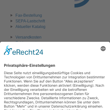
Fax-Bestellung
SEPA-Lastschrift
Aktueller Katalog
Versandkosten
Zahlungsarten
Widerruf
0 42 31 - 970 661
Zahlungsmöglichkeiten:
Rechnung, Vorkasse