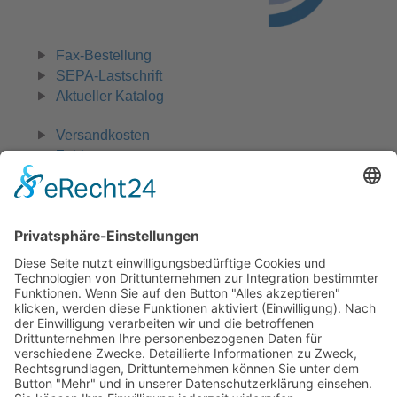
Fax-Bestellung
SEPA-Lastschrift
Aktueller Katalog
Versandkosten
Zahlungsarten
Widerruf
0 42 31 - 970 661
Zahlungsmöglichkeiten:
Rechnung, Vorkasse