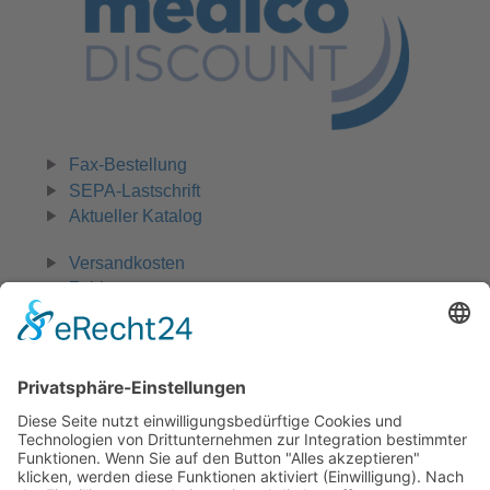
Fax-Bestellung
SEPA-Lastschrift
Aktueller Katalog
Versandkosten
Zahlungsarten
Widerruf
0 42 31 - 970 661