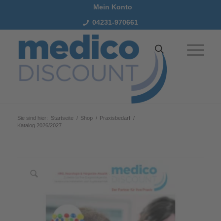
Mein Konto
04231-970661
Sie sind hier:
Startseite
/
Shop
/
Praxisbedarf
/
Katalog 2026/2027