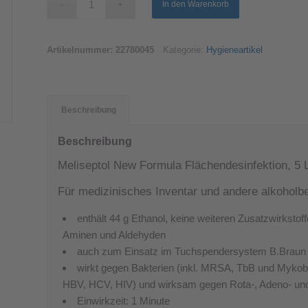
In den Warenkorb
Artikelnummer:
22780045
Kategorie:
Hygieneartikel
Beschreibung
Beschreibung
Meliseptol New Formula Flächendesinfektion, 5 L
Für medizinisches Inventar und andere alkoholb
enthält 44 g Ethanol, keine weiteren Zusatzwirksto
Aminen und Aldehyden
auch zum Einsatz im Tuchspendersystem B.Braun 
wirkt gegen Bakterien (inkl. MRSA, TbB und Mykobakt
HBV, HCV, HIV) und wirksam gegen Rota-, Adeno- un
Einwirkzeit: 1 Minute