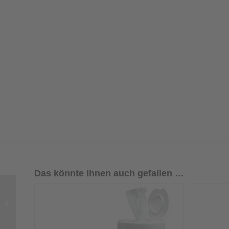
Das könnte Ihnen auch gefallen …
CD Dichotischer
Sprachtests nach
Feldmann No. 5 +
Uttenweilertest