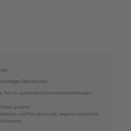
iter
eständige Oberflächen
ffe, frei von quaternären Ammoniumverbindungen,
Wipes geeignet
erien) und Pilze (levurozid); begrenzt viruzid (inkl.
d Noroviren