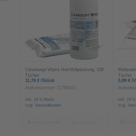
Cleanisept Wipes Nachfüllpackung, 100
Melisept
Tücher
Tücher
/
/
11,78
€
Stück
5,89
€
V
Artikelnummer: 22780323
Artikeln
inkl. 19 % MwSt.
inkl. 19 
zzgl.
Versandkosten
zzgl.
Vers
In den Warenkorb
Zeige Details
In den