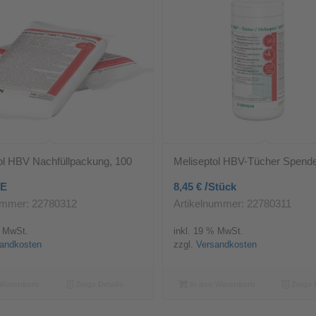
ol HBV Nachfüllpackung, 100
Meliseptol HBV-Tücher Spend
/
E
8,45
€
Stück
ummer: 22780312
Artikelnummer: 22780311
% MwSt.
inkl. 19 % MwSt.
andkosten
zzgl.
Versandkosten
 Warenkorb
Zeige Details
In den Warenkorb
Zeige 