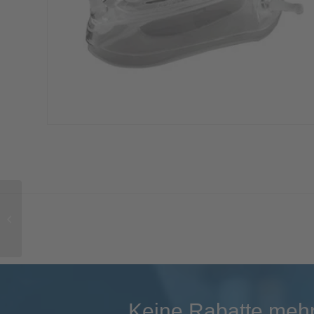
Cleanisept Wipes
Nachfüllpackung, 100
Tücher
Keine Rabatte mehr