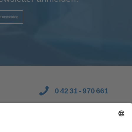
zt anmelden
0 42 31 - 970 661