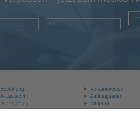
Jet
Bestellung
Versandkosten
-Lastschrift
Zahlungsarten
eller Katalog
Widerruf