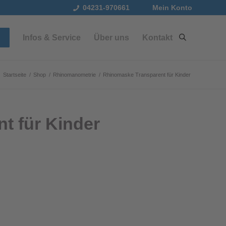
04231-970661
Mein Konto
Infos & Service
Über uns
Kontakt
Startseite
/
Shop
/
Rhinomanometrie
/
Rhinomaske Transparent für Kinder
t für Kinder