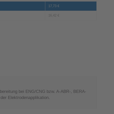
17,73
€
16,42
€
orbereitung bei ENG/CNG bzw. A-ABR-, BERA-
er Elektrodenapplikation.