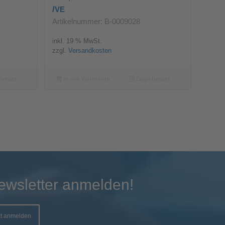
/
VE
Artikelnummer: B-0009028
inkl. 19 % MwSt.
zzgl.
Versandkosten
Details
In den Warenkorb
Zeige Details
ewsletter anmelden!
zt anmelden