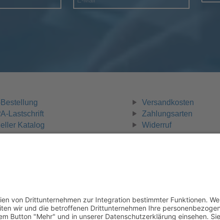
Bestellung
Versandkosten
-Lastschrift
Zahlungsarten
eller Katalog
Widerruf