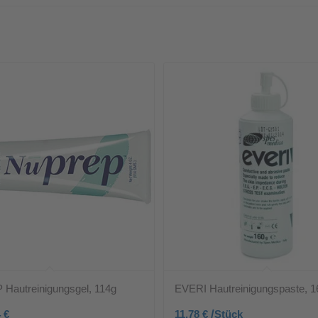
autreinigungsgel, 114g
EVERI Hautreinigungspaste, 1
/
4
€
11,78
€
Stück