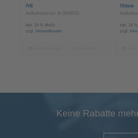
/
/
VE
Stück
Artikelnummer: B-0009031
Artikeln
inkl. 19 % MwSt.
inkl. 19 
zzgl.
Versandkosten
zzgl.
Vers
In den Warenkorb
Zeige Details
In den
Keine Rabatte mehr