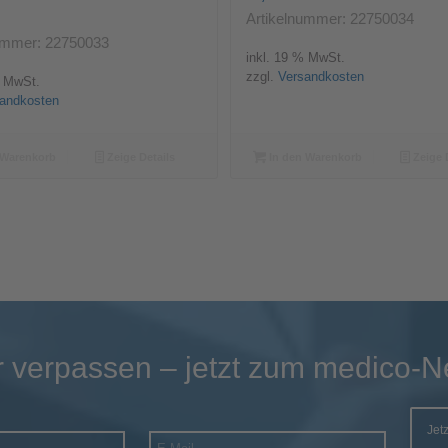
Artikelnummer: 22750034
ummer: 22750033
inkl. 19 % MwSt.
zzgl.
Versandkosten
% MwSt.
andkosten
 Warenkorb
Zeige Details
In den Warenkorb
Zeige 
 verpassen – jetzt zum medico-N
Jet