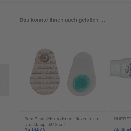
Das könnte Ihnen auch gefallen …
Audiometrie-Kopfhörer
TDH39 mit Peltor-
Kappen
Bera Einmalelektroden mit dezentralem
NUPREP H
Druckknopf, 60 Stück
Ab
14,87
€
Ab
16,5