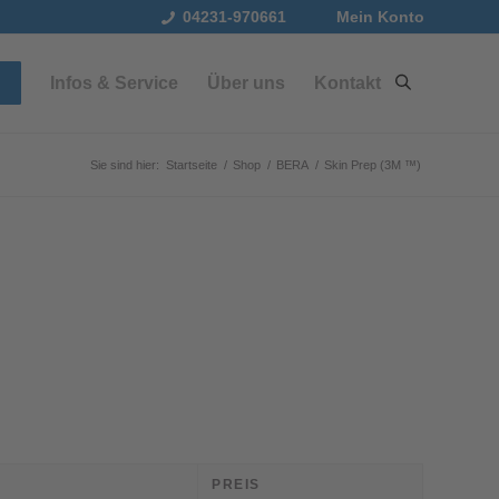
04231-970661
Mein Konto
Infos & Service
Über uns
Kontakt
Sie sind hier:
Startseite
/
Shop
/
BERA
/
Skin Prep (3M ™)
PREIS