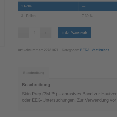
1
Rolle
—
3+ Rollen
7.39 %
In den Warenkorb
Artikelnummer:
22781071
Kategorien:
BERA
,
Vestibularis
Beschreibung
Beschreibung
Skin Prep (3M ™) – abrasives Band zur Hautv
oder EEG-Untersuchungen. Zur Verwendung vor d