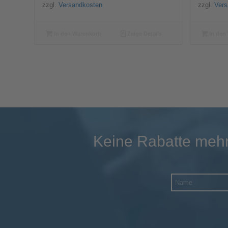
zzgl.
Versandkosten
zzgl.
Vers
In den Warenkorb
Zeige Details
In den
Keine Rabatte mehr