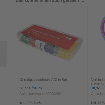
Das könnte Ihnen auch gefallen …
Ohrstöpsel ADI
schirmförmig 22mm
gelb, 25 Stück
Ohrstöpselsortiment ADI in Box
Verbindu
Einsteck
/
/
98,77
€
Stück
18,92
€
Artikelnummer: 100000269
Artikeln
inkl. 19 % MwSt.
inkl. 19 