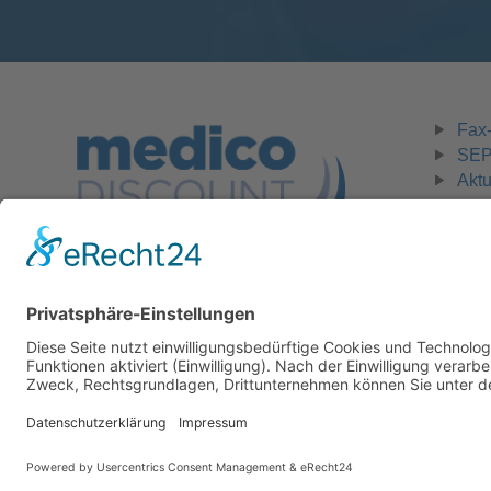
Fax-
SEPA
Aktu
Zahlungsmöglichkeiten:
Rechnung, Vorkasse
© Copyright - medico discount Fachhandelsgesellschaft mbH