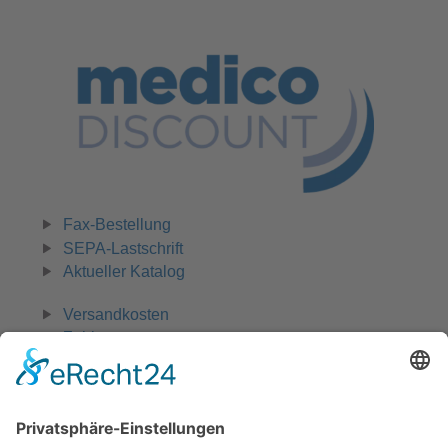
Fax-Bestellung
SEPA-Lastschrift
Aktueller Katalog
Versandkosten
Zahlungsarten
Widerruf
0 42 31 - 970 661