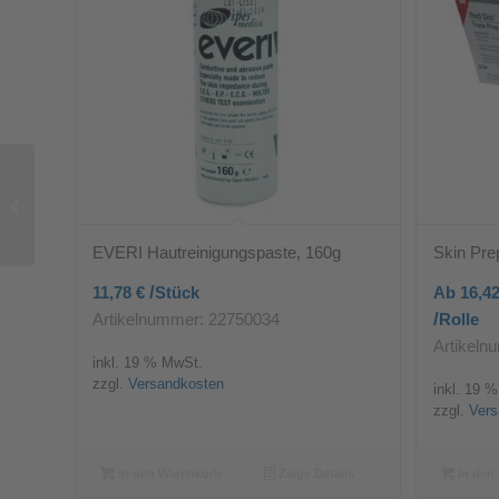
Puroclean®Reinigungstabletten,
20 Tabletten
EVERI Hautreinigungspaste, 160g
Skin Pre
/
11,78
€
Stück
Ab
16,4
/
Artikelnummer: 22750034
Rolle
Artikeln
inkl. 19 % MwSt.
zzgl.
Versandkosten
inkl. 19 
zzgl.
Vers
In den Warenkorb
Zeige Details
In den