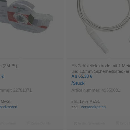
p (3M ™)
ENG-Ableitelektrode mit 1 Met
und 1,5mm Sicherheitsstecker
2
€
Ab
65,33
€
/
Stück
ummer: 22781071
Artikelnummer: 49350031
% MwSt.
inkl. 19 % MwSt.
andkosten
zzgl.
Versandkosten
 Warenkorb
Zeige Details
In den Warenkorb
Zeige 