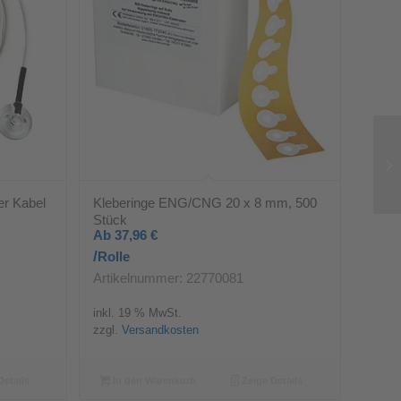
er Kabel
Kleberinge ENG/CNG 20 x 8 mm, 500
Stück
Ab
37,96
€
/
Rolle
Artikelnummer: 22770081
inkl. 19 % MwSt.
zzgl.
Versandkosten
Details
In den Warenkorb
Zeige Details